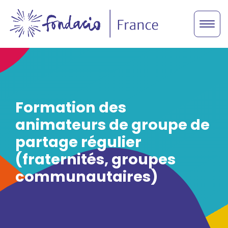
Formation des
animateurs de groupe de
partage régulier
(fraternités, groupes
communautaires)