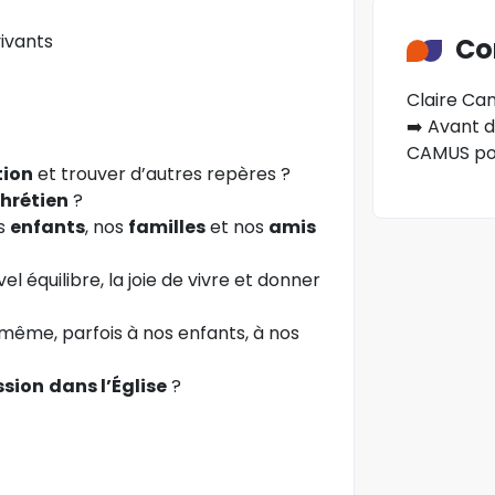
ivants
Co
Claire Ca
➡️ Avant d
CAMUS pou
tion
et trouver d’autres repères ?
chrétien
?
s
enfants
, nos
familles
et nos
amis
el équilibre, la joie de vivre et donner
-même, parfois à nos enfants, à nos
ssion
dans l’Église
?