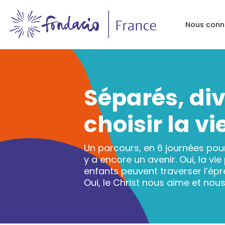
Nous conn
Séparés, div
choisir la vi
Un parcours, en 6 journées pour s
y a encore un avenir. Oui, la vie
enfants peuvent traverser l’épr
Oui, le Christ nous aime et nous