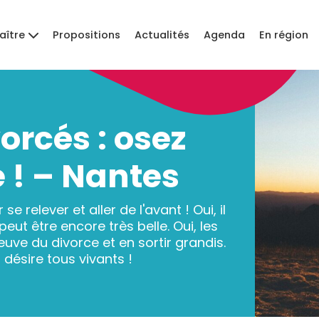
aître
Propositions
Actualités
Agenda
En région
orcés : osez
e ! – Nantes
e relever et aller de l'avant ! Oui, il
 peut être encore très belle. Oui, les
euve du divorce et en sortir grandis.
 désire tous vivants !