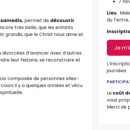
7 no
Lieu
: Mai
du Tertre
s samedis,
permet de
découvrir
encore très belle, que les enfants
Inscripti
ir grandis, que le Christ nous aime et
Je m’i
 divorcées d’avancer avec d’autres
re leur histoire, se reconstruire et
L’inscript
journées
acio composée de personnes elles-
PARTICIPA
rcours il y a quelques années et vécu
irituelle.
Le
coût de
vous prop
Merci de p