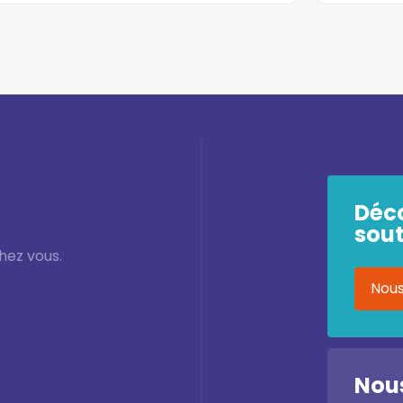
Déc
sout
hez vous.
Nous
Nous