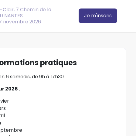
-Clair, 7 Chemin de la
00 NANTES
Je m'inscris
07 novembre 2026
formations pratiques
n 6 samedis, de 9h à 17h30.
ur 2026
:
nvier
ars
ril
n
eptembre