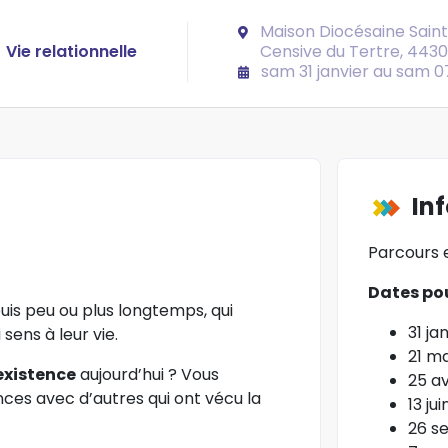
Maison Diocésaine Saint
Vie relationnelle
Censive du Tertre, 443
sam 31 janvier au sam 
In
Parcours e
Dates po
puis peu ou plus longtemps, qui
31 ja
 sens à leur vie.
21 m
existence
aujourd’hui ? Vous
25 av
ces avec d’autres qui ont vécu la
13 jui
26 s