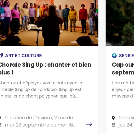
ART ET CULTURE
SENS E
Chorale Sing'Up : chanter et bien
Cap sur
plus !
septem
Chantez et déployez vos talents avec la
Une métho
chorale Sing'Up de Fondacio. Sing’Up est
enjeux per
un atelier de chant polyphonique, où
moyens d'
chacun chante selon son type de voix
pour faire 
soprano, ténor, alto et basse). L’objectif est
d’atteindre une complémentarité vocale
Tiers lieu de l'Esvière, 2 rue de
Tiers l
pour que le chant sonne harmonieusement.
l'Esvière, 49000 ANGERS
l'Esvière
mer 23 septembre au mer 16
jeu 2
décembre 2026