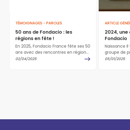
TÉMOIGNAGES - PAROLES
ARTICLE GÉNÉ
50 ans de Fondacio : les
2024, une 
régions en fête !
Fondacio
En 2025, Fondacio France fête ses 50
Naissance Il 
ans avec des rencontres en régions.
groupe de p
Nous fêtons ensemble un demi-
Michel Rous
02/04/2025
05/01/2025
siècle de marche…
Jane, deven