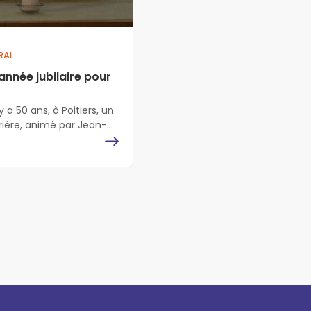
RAL
année jubilaire pour
y a 50 ans, à Poitiers, un
rière, animé par Jean-
seau et son épouse
ait…