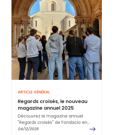
ARTICLE GÉNÉRAL
Regards croisés, le nouveau
magazine annuel 2025
Découvrez le magazine annuel
"Regards croisés" de Fondacio en
France sur l'année 2025 ! Au fil des
04/12/2025
pages, nous espérons…