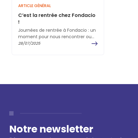
ARTICLE GÉNÉRAL
C’est la rentrée chez Fondacio
!
Journées de rentrée à Fondacio : un
moment pour nous rencontrer ou
nous retrouver ! Fondacio en France
28/07/2025
rassemble des…
Notre newsletter