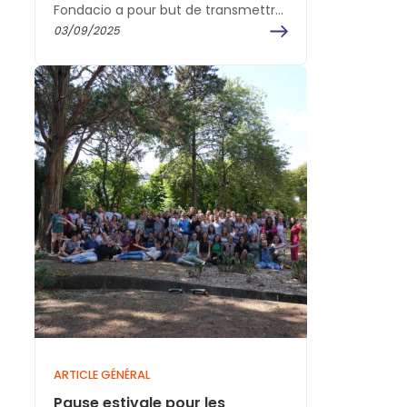
Fondacio a pour but de transmettre
un message d’espérance, d’amour,
03/09/2025
de paix pour l’individu, tout…
ARTICLE GÉNÉRAL
Pause estivale pour les