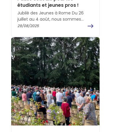
étudiants et jeunes pros !
Jubilé des Jeunes à Rome Du 26
juillet au 4 août, nous sommes
partis à 45 jeunes vers Assise et…
29/08/2025