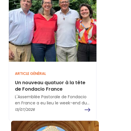
ARTICLE GÉNÉRAL
Un nouveau quatuor à la tête
de Fondacio France
L'Assemblée Pastorale de Fondacio
en France a eu lieu le week-end du 5
et 6 juin 2026 à Versailles, avec…
13/07/2026