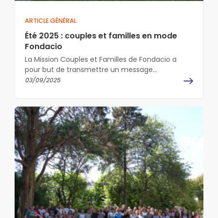
ARTICLE GÉNÉRAL
Été 2025 : couples et familles en mode
Fondacio
La Mission Couples et Familles de Fondacio a
pour but de transmettre un message
d’espérance, d’amour, de paix pour l’individu,
03/09/2025
tout…