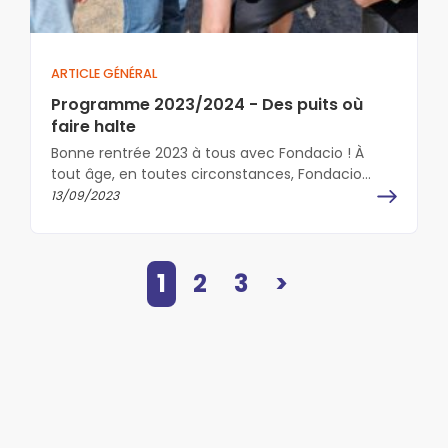
ARTICLE GÉNÉRAL
Programme 2023/2024 - Des puits où
faire halte
Bonne rentrée 2023 à tous avec Fondacio ! À
tout âge, en toutes circonstances, Fondacio
vous accueille pour une journée,…
13/09/2023
1
2
3
>