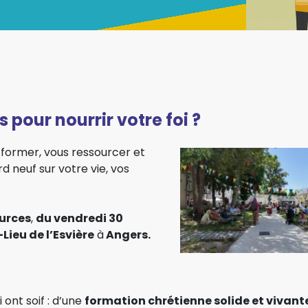
 pour nourrir votre foi ?
 former, vous ressourcer et
d neuf sur votre vie, vos
ources
,
du vendredi 30
-Lieu de l’Esvière
à
Angers.
 ont soif : d’une
formation chrétienne solide et vivant