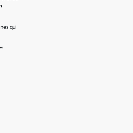
n
nes qui
ᵉʳ