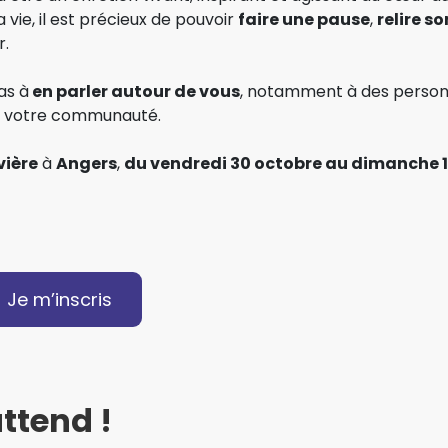
a vie, il est précieux de pouvoir
faire une pause
,
relire so
r.
as à
en parler autour de vous
, notamment à des person
ou votre communauté.
vière
à
Angers
,
du vendredi 30 octobre au dimanche 1
Je m’inscris
ttend !