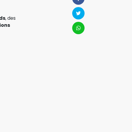
ds
, des
ions