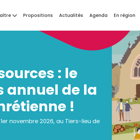
aître
Propositions
Actualités
Agenda
En région
sources : le
 annuel de la
hrétienne !
1er novembre 2026, au Tiers-lieu de