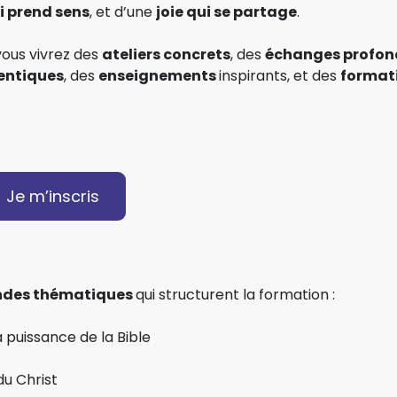
 prend sens
, et d’une
joie qui se partage
.
vous vivrez des
ateliers concrets
, des
échanges profon
entiques
, des
enseignements
inspirants, et des
format
Je m’inscris
ndes thématiques
qui structurent la formation :
a puissance de la Bible
du Christ