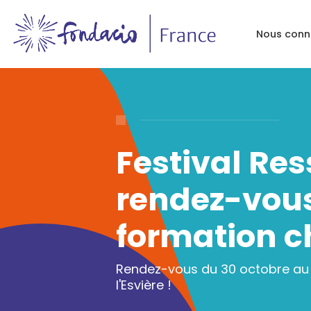
Nous conn
Festival Res
rendez-vous
formation c
Rendez-vous du 30 octobre au 
l'Esvière !