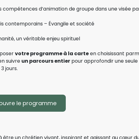
s compétences d’animation de groupe dans une visée pa
éfis contemporains – Évangile et société
nité, un véritable enjeu spirituel
mposer
votre programme à la carte
en choisissant parm
en suivre
un parcours entier
pour approfondir une seule
3 jours.
ouvre le programme
à être un chrétien vivant, inspirant et agissant au cœur 