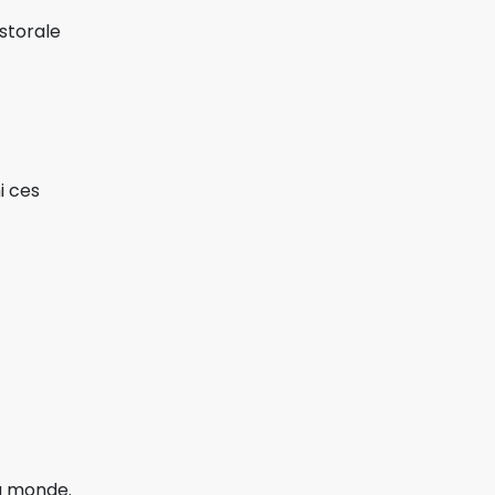
storale
i ces
du monde.