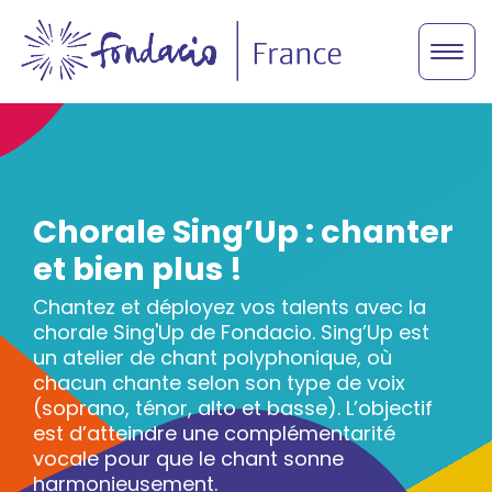
Chorale Sing’Up : chanter
et bien plus !
Chantez et déployez vos talents avec la
chorale Sing'Up de Fondacio. Sing’Up est
un atelier de chant polyphonique, où
chacun chante selon son type de voix
(soprano, ténor, alto et basse). L’objectif
est d’atteindre une complémentarité
vocale pour que le chant sonne
harmonieusement.