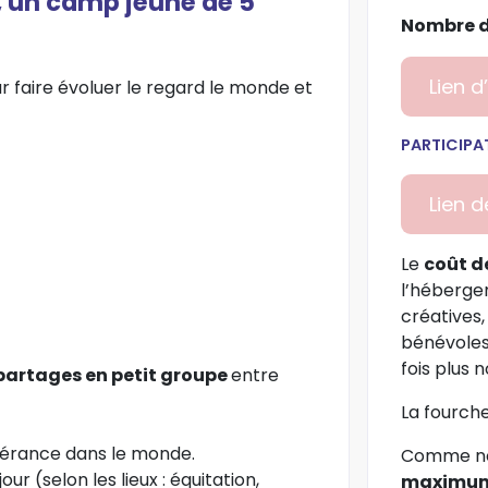
, un camp jeune de 5
Nombre d
Lien d
 faire évoluer le regard le monde et
PARTICIPA
Lien 
Le
coût d
l’hébergem
créatives,
bénévoles
fois plus
partages en petit groupe
entre
La fourch
érance dans le monde.
Comme no
ur (selon les lieux : équitation,
maximum