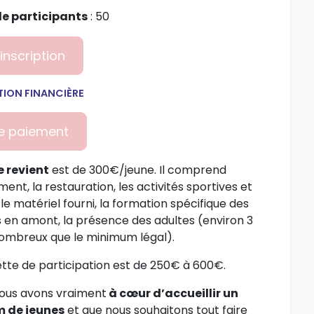
e participants
: 50
’inscription
TION FINANCIÈRE
de paiement
e revient
est de 300€/jeune. Il comprend
ent, la restauration, les activités sportives et
 le matériel fourni, la formation spécifique des
 en amont, la présence des adultes (environ 3
 nombreux que le minimum légal).
ette de participation est de 250€ à 600€.
us avons vraiment
à cœur d’accueillir un
 de jeunes
et que nous souhaitons tout faire