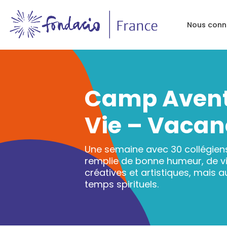
Nous conn
Camp Aventu
Vie – Vacan
Une semaine avec 30 collégiens
remplie de bonne humeur, de vie,
créatives et artistiques, mais 
temps spirituels.