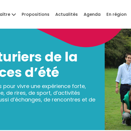
aître
Propositions
Actualités
Agenda
En région
riers de la
ces d’été
 pour vivre une expérience forte,
 de rires, de sport, d’activités
aussi d’échanges, de rencontres et de