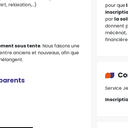
rt, relaxation,…)
pour que
l
inscripti
par
la so
donnent pl
mécénat, 
financière
ement sous tente
. Nous faisons une
t entre anciens et nouveaux, afin que
mélangent.
Co
 parents
Service J
Inscripti