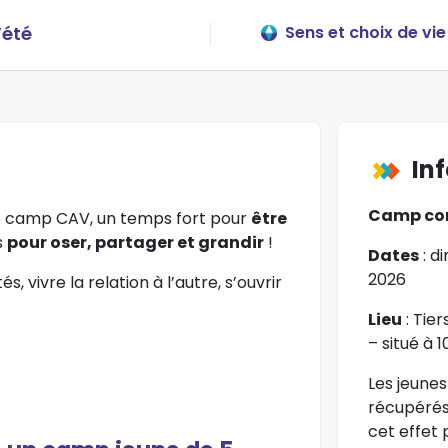
’été
Sens et choix de vie
In
Camp comp
 camp CAV, un temps fort pour
être
s
pour oser, partager et grandir
!
Dates
: di
2026
s, vivre la relation à l’autre, s’ouvrir
Lieu
: Tier
– situé à 
Les jeunes
récupérés
cet effet 