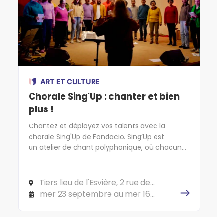
ART ET CULTURE
Chorale Sing'Up : chanter et bien
plus !
Chantez et déployez vos talents avec la
chorale Sing'Up de Fondacio. Sing’Up est
un atelier de chant polyphonique, où chacun
chante selon son type de voix (soprano, ténor,
alto et basse). L’objectif est d’atteindre une
complémentarité vocale pour que le chant
Tiers lieu de l'Esvière, 2 rue de
sonne harmonieusement.
l'Esvière, 49000 ANGERS
mer 23 septembre au mer 16
décembre 2026