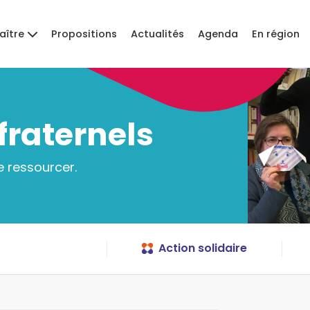
aître
Propositions
Actualités
Agenda
En région
raternels
e ressourcer.
Action solidaire