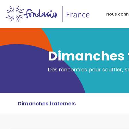
Nous conn
Dimanches f
Des rencontres pour souffler, s
Dimanches fraternels