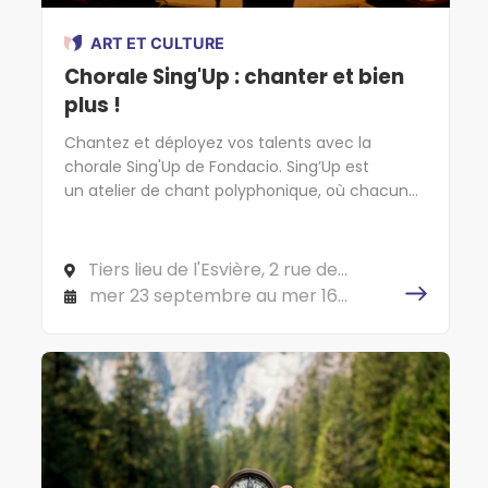
ART ET CULTURE
Chorale Sing'Up : chanter et bien
plus !
Chantez et déployez vos talents avec la
chorale Sing'Up de Fondacio. Sing’Up est
un atelier de chant polyphonique, où chacun
chante selon son type de voix (soprano, ténor,
alto et basse). L’objectif est d’atteindre une
complémentarité vocale pour que le chant
Tiers lieu de l'Esvière, 2 rue de
sonne harmonieusement.
l'Esvière, 49000 ANGERS
mer 23 septembre au mer 16
décembre 2026