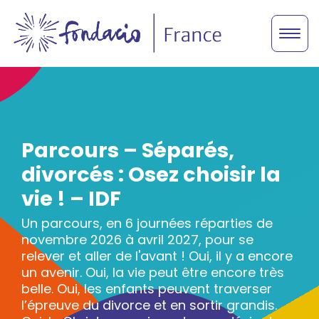
Parcours – Séparés,
divorcés : Osez choisir la
vie ! – IDF
Un parcours, en 6 journées réparties de
novembre 2026 à avril 2027, pour se
relever et aller de l'avant ! Oui, il y a encore
un avenir. Oui, la vie peut être encore très
belle. Oui, les enfants peuvent traverser
l’épreuve du divorce et en sortir grandis.