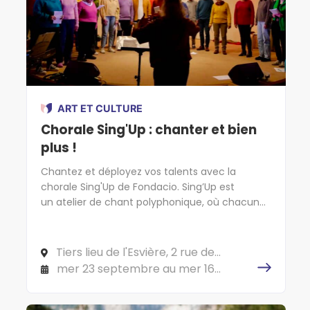
ART ET CULTURE
Chorale Sing'Up : chanter et bien
plus !
Chantez et déployez vos talents avec la
chorale Sing'Up de Fondacio. Sing’Up est
un atelier de chant polyphonique, où chacun
chante selon son type de voix (soprano, ténor,
alto et basse). L’objectif est d’atteindre une
complémentarité vocale pour que le chant
Tiers lieu de l'Esvière, 2 rue de
sonne harmonieusement.
l'Esvière, 49000 ANGERS
mer 23 septembre au mer 16
décembre 2026