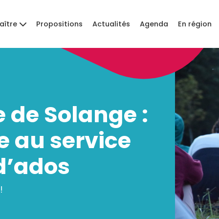
aître
Propositions
Actualités
Agenda
En région
de Solange :
 au service
d’ados
!