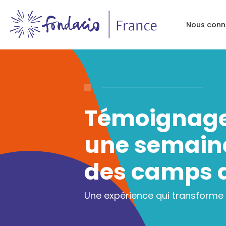
Nous conn
Témoignage 
une semaine
des camps 
Une expérience qui transforme 