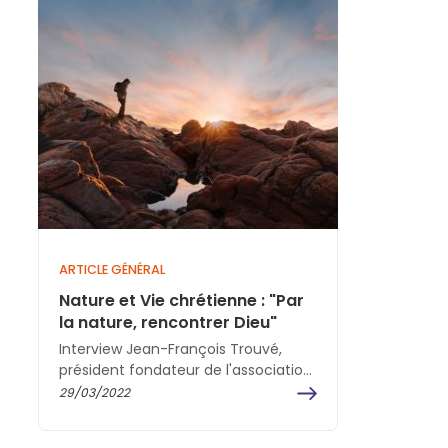
ARTICLE GÉNÉRAL
Nature et Vie chrétienne : "Par
la nature, rencontrer Dieu"
Interview Jean-François Trouvé,
président fondateur de l'association
Nature et Vie chrétienne. Nature et
29/03/2022
Vie chrétienne est une jeune
association : quelle…