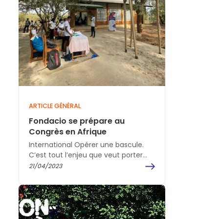
ARTICLE GÉNÉRAL
Fondacio se prépare au
Congrès en Afrique
International Opérer une bascule.
C’est tout l’enjeu que veut porter
l'équipe de cinq coprésidents pour
21/04/2023
Fondacio, qui a été dévoilée,…