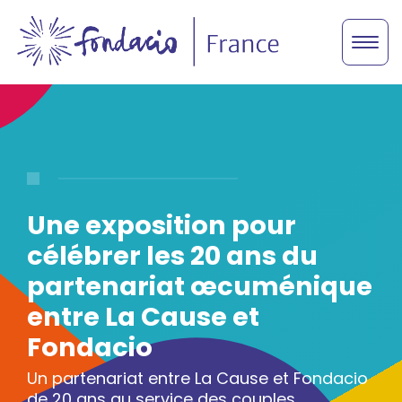
Une exposition pour
célébrer les 20 ans du
partenariat œcuménique
entre La Cause et
Fondacio
Un partenariat entre La Cause et Fondacio
de 20 ans au service des couples