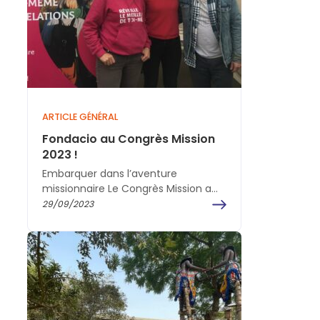
ARTICLE GÉNÉRAL
Fondacio au Congrès Mission
2023 !
Embarquer dans l’aventure
missionnaire Le Congrès Mission a
pour but d'équiper tous les chrétiens
29/09/2023
pour la mission, et Fondacio y…