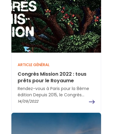
ARTICLE GÉNÉRAL
Congrès Mission 2022 : tous
prêts pour le Royaume
Rendez-vous à Paris pour la 8ème
édition Depuis 2015, le Congrès
Mission rassemble des milliers de
14/09/2022
chrétiens chaque année pour…