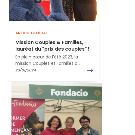
ARTICLE GÉNÉRAL
Mission Couples & Familles,
lauréat du "prix des couples" !
En plein cœur de l'été 2023, la
mission Couples et Familles a
déposé un projet dans le cadre d’un
23/01/2024
appel…