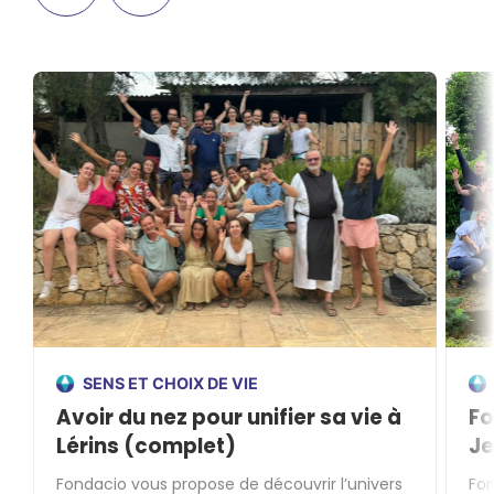
SENS ET CHOIX DE VIE
Avoir du nez pour unifier sa vie à
Fo
Lérins (complet)
Je
Fondacio vous propose de découvrir l’univers
Fon