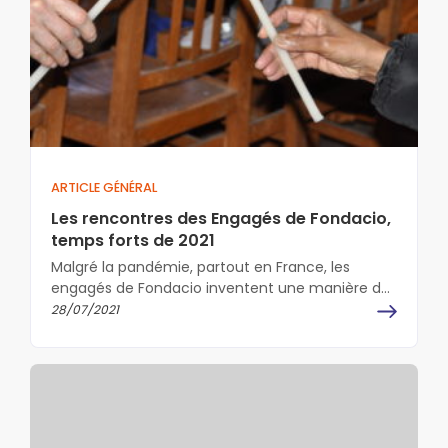
ARTICLE GÉNÉRAL
Les rencontres des Engagés de Fondacio,
temps forts de 2021
Malgré la pandémie, partout en France, les
engagés de Fondacio inventent une manière de
se rassembler et de célébrer leur…
28/07/2021