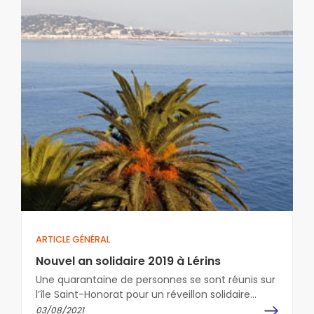
ARTICLE GÉNÉRAL
Nouvel an solidaire 2019 à Lérins
Une quarantaine de personnes se sont réunis sur
l’île Saint-Honorat pour un réveillon solidaire
organisé par l’association Amitié Lérins Fondacio.
03/08/2021