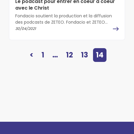
Le podcast pour entrer en coeur à coeur
avec le Christ
Fondacio soutient la production et la diffusion
des podcasts de ZETEO. Fondacio et ZETEO
partagent les valeurs de témoignages inspirants
30/04/2021
qui…
<
1
…
12
13
14