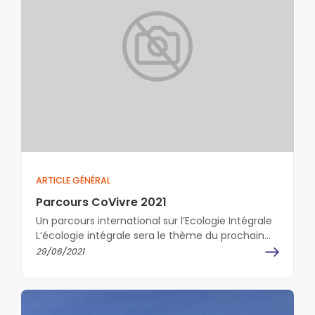
ARTICLE GÉNÉRAL
Parcours CoVivre 2021
Un parcours international sur l’Ecologie Intégrale
L’écologie intégrale sera le thème du prochain
parcours CoVivre 2021, une préoccupation
29/06/2021
notamment chez…