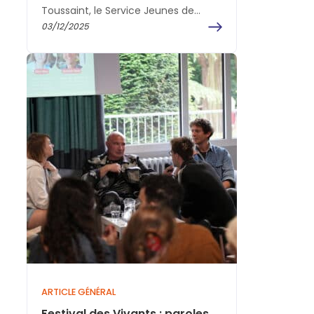
Toussaint, le Service Jeunes de
Fondacio a organisé deux sessions
03/12/2025
spécialement pensées pour
accompagner les…
ARTICLE GÉNÉRAL
Festival des Vivants : paroles