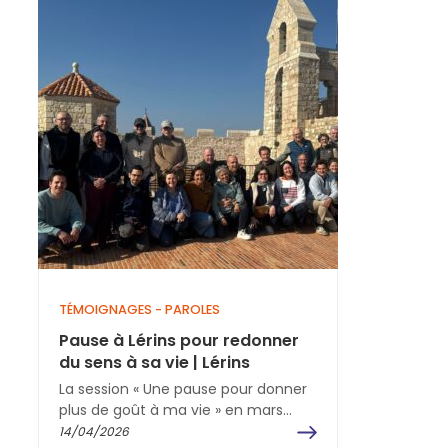
TÉMOIGNAGES - PAROLES
Pause à Lérins pour redonner
du sens à sa vie | Lérins
La session « Une pause pour donner
plus de goût à ma vie » en mars
2026 sur l'île de…
14/04/2026