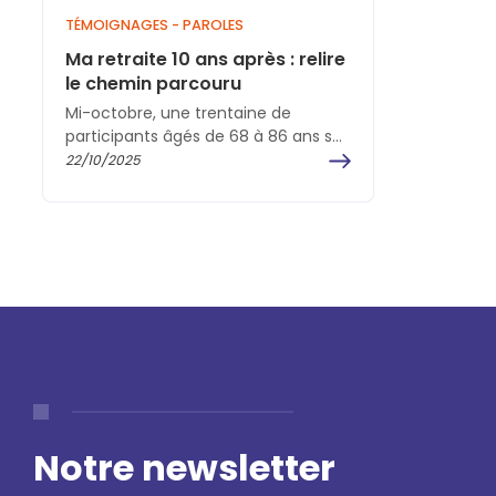
TÉMOIGNAGES - PAROLES
Ma retraite 10 ans après : relire
le chemin parcouru
Mi-octobre, une trentaine de
participants âgés de 68 à 86 ans se
sont retrouvés pour la session "Ma
22/10/2025
retraite, 10…
Notre newsletter