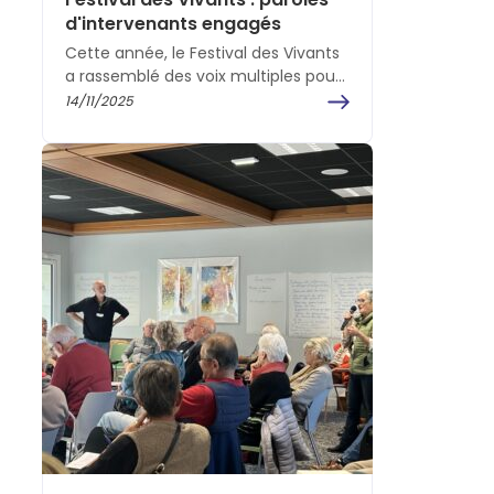
d'intervenants engagés
Cette année, le Festival des Vivants
a rassemblé des voix multiples pour
parler du Vivant. Entre conférences
14/11/2025
et tables rondes,…