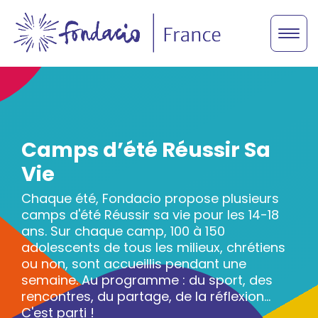
Camps d’été Réussir Sa
Vie
Chaque été, Fondacio propose plusieurs
camps d'été Réussir sa vie pour les 14-18
ans. Sur chaque camp, 100 à 150
adolescents de tous les milieux, chrétiens
ou non, sont accueillis pendant une
semaine. Au programme : du sport, des
rencontres, du partage, de la réflexion...
C'est parti !