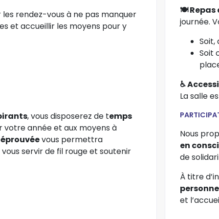
🍽 Repas 
fier les rendez-vous à ne pas manquer
journée. V
s et accueillir les moyens pour y
Soit
Soit
plac
♿ Accessi
La salle e
PARTICIPA
pirants
, vous disposerez de t
emps
er votre année et aux moyens à
Nous pro
 éprouvée
vous permettra
en consc
vous servir de fil rouge et soutenir
de solidari
À titre d’i
personne
et l’accuei