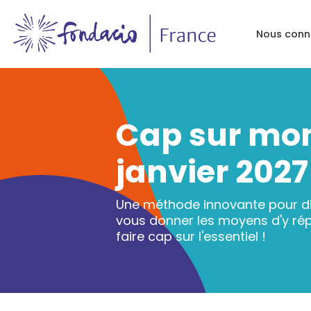
Nous conn
Cap sur mon
janvier 202
Une méthode innovante pour di
vous donner les moyens d'y ré
faire cap sur l'essentiel !