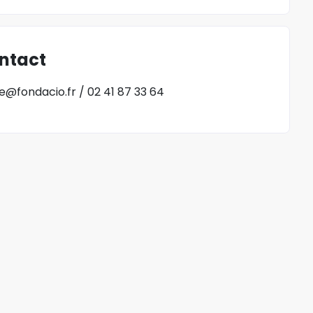
ntact
re@fondacio.fr
/ 02 41 87 33 64