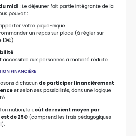
du midi
: Le déjeuner fait partie intégrante de la
ous pouvez :
, apporter votre pique-nique
 commander un repas sur place (à régler sur
e 13€)
bilité
st accessible aux personnes à mobilité réduite.
TION FINANCIÈRE
posons à chacun
de participer financièrement
ience
et selon ses possibilités, dans une logique
té.
nformation, le c
oût de revient moyen par
 est de 25€
(comprend les frais pédagogiques
l).