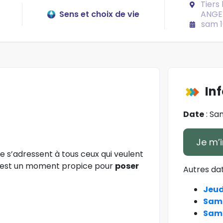
Tiers 
Sens et choix de vie
ANGE
sam 1
In
Date
: Sa
Je m’i
 s’adressent à tous ceux qui veulent
e est un moment propice pour
poser
Autres dat
Jeud
Same
Same