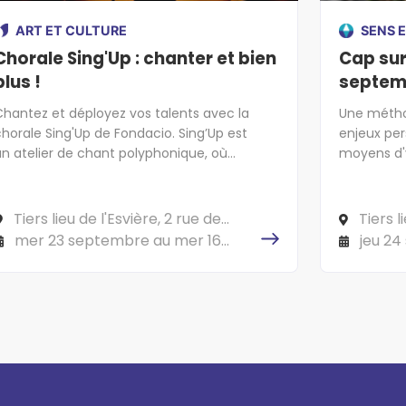
ART ET CULTURE
SENS E
Chorale Sing'Up : chanter et bien
Cap sur
plus !
septem
Chantez et déployez vos talents avec la
Une métho
chorale Sing'Up de Fondacio. Sing’Up est
enjeux per
un atelier de chant polyphonique, où
moyens d'
chacun chante selon son type de voix
pour faire 
soprano, ténor, alto et basse). L’objectif est
d’atteindre une complémentarité vocale
Tiers lieu de l'Esvière, 2 rue de
Tiers l
pour que le chant sonne harmonieusement.
l'Esvière, 49000 ANGERS
l'Esvière
mer 23 septembre au mer 16
jeu 2
décembre 2026