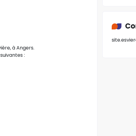
Co
site.esvie
vière, à Angers.
suivantes :