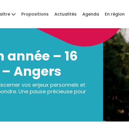
aître
Propositions
Actualités
Agenda
En région
 année – 16
7 – Angers
scerner vos enjeux personnels et
pondre. Une pause précieuse pour