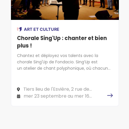
ART ET CULTURE
Chorale Sing'Up : chanter et bien
plus !
Chantez et déployez vos talents avec la
chorale Sing'Up de Fondacio. Sing’Up est
un atelier de chant polyphonique, où chacun
chante selon son type de voix (soprano, ténor,
alto et basse). L’objectif est d’atteindre une
complémentarité vocale pour que le chant
Tiers lieu de l'Esvière, 2 rue de
sonne harmonieusement.
l'Esvière, 49000 ANGERS
mer 23 septembre au mer 16
décembre 2026