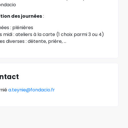
ondacio
tion des journées
:
nées : plénières
 midi : ateliers à la carte (1 choix parmi 3 ou 4)
es diverses : détente, prière, …
ntact
ynié
a.teynie@fondacio.fr