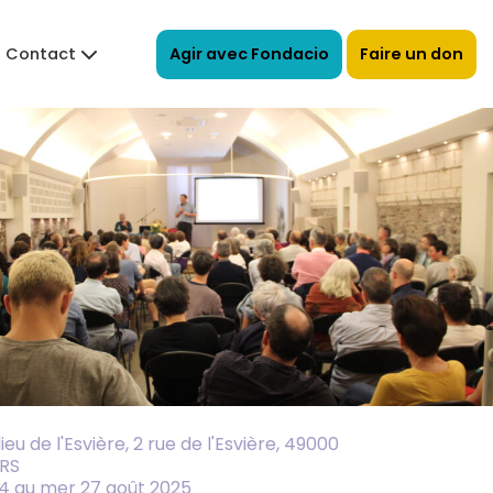
Agir avec Fondacio
Faire un don
Contact
lieu de l'Esvière, 2 rue de l'Esvière, 49000
RS
4 au mer 27 août 2025