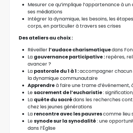
Mesurer ce qu’implique l’appartenance à un 
ses médiations
Intégrer la dynamique, les besoins, les étape
corps, en particulier à travers ses crises
Des ateliers au choix :
Réveiller
l’audace charismatique
dans Fon
La
gouvernance participative :
repères, re
avancer ?
La
pastorale du 1 à 1 :
accompagner chacun d
la dynamique communautaire
Apprendre
à faire une trame d’événement, 
Le
sacrement de l’eucharistie
: significati
La
quête du sacré
dans les recherches cont
chez les jeunes générations
La
rencontre avec les pauvres
comme lieu 
Le
synode sur la
synodalité
: une opportuni
dans l’Église