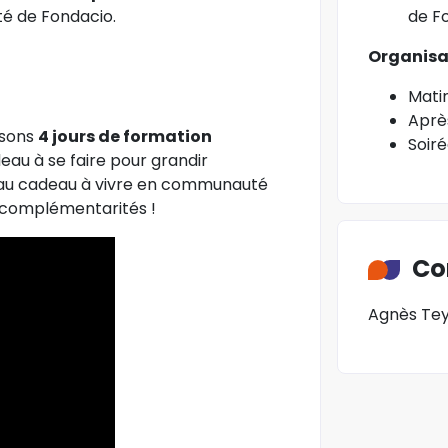
ité de Fondacio.
de F
Organisa
Mati
Après
osons
4 jours de formation
Soiré
eau à se faire pour grandir
au cadeau à vivre en communauté
s complémentarités !
Co
Agnès Te