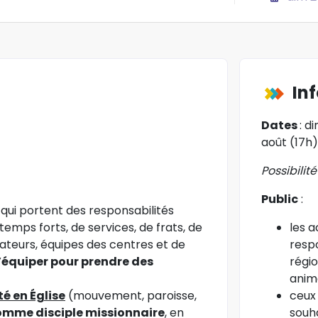
In
Dates
:
di
août (17h)
Possibilit
Public
:
qui portent des responsabilités
emps forts, de services, de frats, de
l
es a
teurs, équipes des centres et de
respo
s’équiper pour prendre des
régio
anim
é en Église
(mouvement, paroisse,
ceux 
omme disciple missionnaire
, en
souha