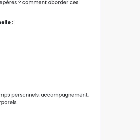
 repères ? comment aborder ces
lle :
 temps personnels, accompagnement,
rporels