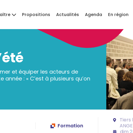
aître
Propositions
Actualités
Agenda
En région
’été
mer et équiper les acteurs de
 année : « C’est à plusieurs qu’on
Tiers 
Formation
ANGE
dim 2