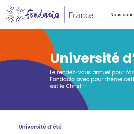
Nous conn
Université d
Le rendez-vous annuel pour for
Fondacio avec pour thème cette
est le Christ »
Université d’été