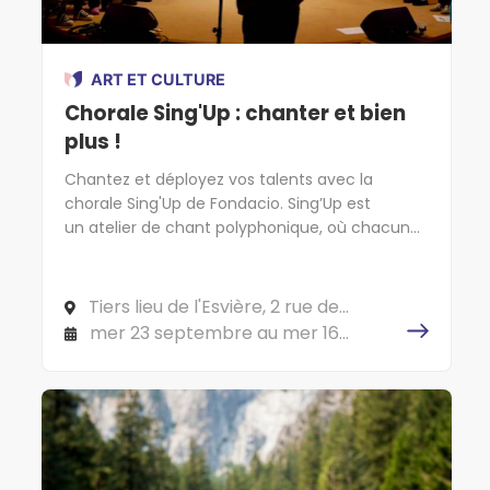
ART ET CULTURE
Chorale Sing'Up : chanter et bien
plus !
Chantez et déployez vos talents avec la
chorale Sing'Up de Fondacio. Sing’Up est
un atelier de chant polyphonique, où chacun
chante selon son type de voix (soprano, ténor,
alto et basse). L’objectif est d’atteindre une
complémentarité vocale pour que le chant
Tiers lieu de l'Esvière, 2 rue de
sonne harmonieusement.
l'Esvière, 49000 ANGERS
mer 23 septembre au mer 16
décembre 2026