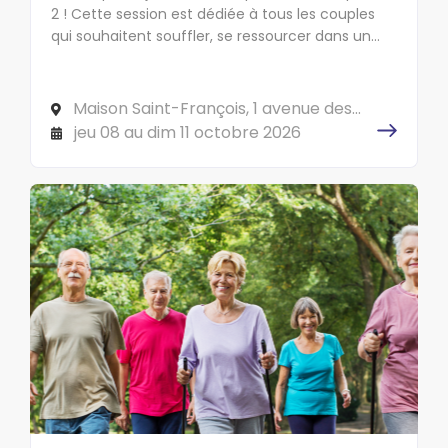
2 ! Cette session est dédiée à tous les couples
qui souhaitent souffler, se ressourcer dans un
lieu d'exception, prendre un temps pour se poser,
et réfléchir pour mieux conjuguer engagement
professionnel et vie de couple.
Maison Saint-François, 1 avenue des
Acacias, 35800 DINARD
jeu 08 au dim 11 octobre 2026