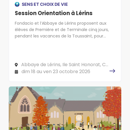
SENS ET CHOIX DE VIE
Session Orientation à Lérins
Fondacio et l’Abbaye de Lérins proposent aux
élèves de Première et de Terminale cinq jours,
pendant les vacances de la Toussaint, pour
réfléchir à leur orientation et donner du sens à
leur avenir dans le cadre exceptionnel de l'île
Saint-Honorat, au large de Cannes.
Abbaye de Lérins, Ile Saint Honorat, CS
10040 06414 CANNES Cedex
dim 18 au ven 23 octobre 2026