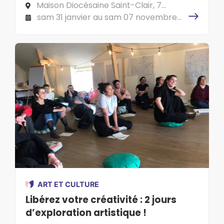
désire tous vivants !
Maison Diocésaine Saint-Clair, 7
Chemin de la Censive du Tertre, 44300
sam 31 janvier au sam 07 novembre
NANTES
2026
ART ET CULTURE
Libérez votre créativité : 2 jours
d’exploration artistique !